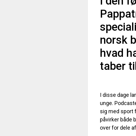
I den f
Pappatr
special
norsk b
hvad ha
taber t
I disse dage l
unge. Podcaste
sig med sport f
påvirker både b
over for dele af