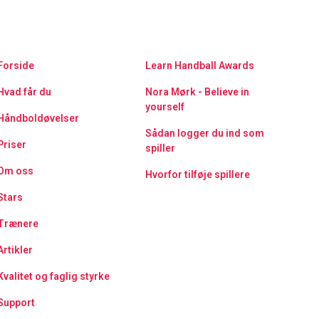
Forside
Learn Handball Awards
Hvad får du
Nora Mørk - Believe in
yourself
Håndboldøvelser
Sådan logger du ind som
Priser
spiller
Om oss
Hvorfor tilføje spillere
Stars
Trænere
Artikler
Kvalitet og faglig styrke
Support