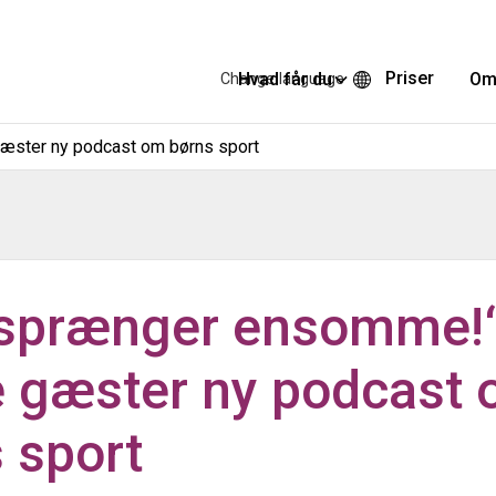
Priser
Hvad får du
Om
Change language
æster ny podcast om børns sport
 sprænger ensomme!
 gæster ny podcast
 sport