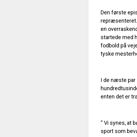
Den første epi
repræsenteret.
en overraskende
startede med h
fodbold på vej
tyske mesterho
I de næste par 
hundredtusinde
enten det er tr
“ Vi synes, at 
sport som bev