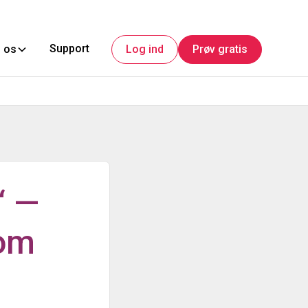
Support
 os
Log ind
Prøv gratis
“ —
 om