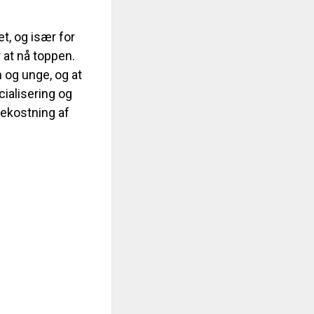
t, og især for
 at nå toppen.
n og unge, og at
cialisering og
bekostning af