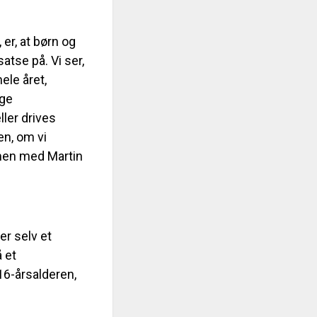
 er, at børn og
atse på. Vi ser,
ele året,
ige
ller drives
en, om vi
mmen med Martin
er selv et
å et
16-årsalderen,