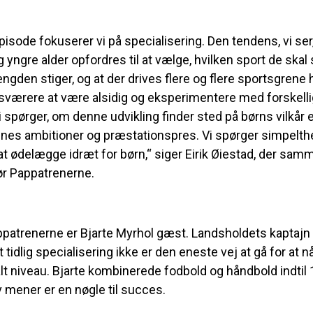
episode fokuserer vi på specialisering. Den tendens, vi ser,
g yngre alder opfordres til at vælge, hvilken sport de skal s
den stiger, og at der drives flere og flere sportsgrene h
t sværere at være alsidig og eksperimentere med forskell
 spørger, om denne udvikling finder sted på børns vilkår e
nes ambitioner og præstationspres. Vi spørger simpelth
at ødelægge idræt for børn,“ siger Eirik Øiestad, der sa
r Pappatrenerne.
appatrenerne er Bjarte Myrhol gæst. Landsholdets kaptajn 
 tidlig specialisering ikke er den eneste vej at gå for at n
lt niveau. Bjarte kombinerede fodbold og håndbold indtil 
v mener er en nøgle til succes.