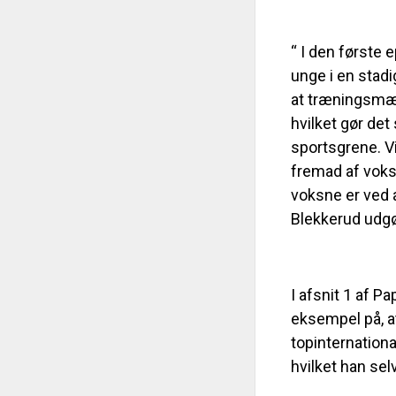
“ I den første 
unge i en stadi
at træningsmæng
hvilket gør de
sportsgrene. Vi
fremad af voks
voksne er ved 
Blekkerud udgø
I afsnit 1 af P
eksempel på, at
topinternationa
hvilket han sel