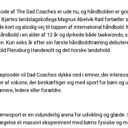
sode af The Dad Coaches er ude nu, og håndbolden er go
 Bjartes landslagskollega Magnus Abelvik Rød fortæller s
 kort og alsidig vej til toppen af international håndbold
åndbold i en alder af 12 år og dyrkede både taekwondo,
en. Kun seks år efter sin første håndboldtræning debuter
ld Flensburg Handewitt og det norske landshold.
episoder vil Dad Coaches dykke ned i emner, der interess
r af voksne, der beskæftiger sig med sport for børn og 
ænere, ledere eller forældre.
børnesport er en vidunderlig arena for udvikling og glæde.
ægelse et massivt eksperiment med børns fysiske og m