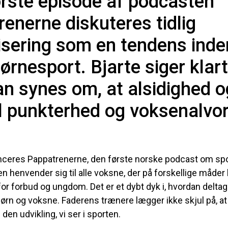
ørste episode af podcasten
enerne diskuteres tidlig
isering som en tendens inde
ørnesport. Bjarte siger klart
n synes om, at alsidighed o
il punkterhed og voksenalvor
anceres Pappatrenerne, den første norske podcast om spo
n henvender sig til alle voksne, der på forskellige måde
or forbud og ungdom. Det er et dybt dyk i, hvordan deltag
ørn og voksne. Faderens trænere lægger ikke skjul på, at 
 den udvikling, vi ser i sporten.