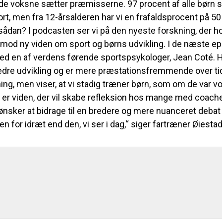
de voksne sætter præmisserne. 97 procent af alle børn 
rt, men fra 12-årsalderen har vi en frafaldsprocent på 50
sådan? I podcasten ser vi på den nyeste forskning, der ho
mod ny viden om sport og børns udvikling. I de næste epi
ed en af verdens førende sportspsykologer, Jean Coté. Ha
dre udvikling og er mere præstationsfremmende over ti
ning, men viser, at vi stadig træner børn, som om de var v
 er viden, der vil skabe refleksion hos mange med coacher
 ønsker at bidrage til en bredere og mere nuanceret deba
en for idræt end den, vi ser i dag,“ siger fartræner Øiestad