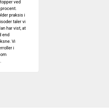
stopper ved
 procent.
lder praksis i
soder taler vi
n har vist, at
d end
oksne. Vi
roller i
t om
.