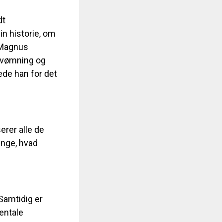
dt
in historie, om
. Magnus
 svømning og
ede han for det
erer alle de
unge, hvad
 Samtidig er
entale