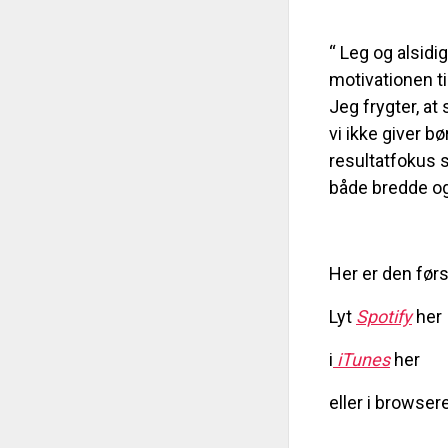
“ Leg og alsidi
motivationen ti
Jeg frygter, at 
vi ikke giver b
resultatfokus 
både bredde og 
Her er den før
Lyt
Spotify
her
i
iTunes
her
eller i browse