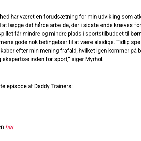
ghed har været en forudsætning for min udvikling som atle
l at lægge det hårde arbejde, der i sidste ende kræves for
spillet får mindre og mindre plads i sportstilbuddet til bør
ørnene gode nok betingelser til at være alsidige. Tidlig spe
skaber efter min mening frafald, hvilket igen kommer på 
ekspertise inden for sport,“ siger Myrhol.
ste episode af Daddy Trainers:
ren
her