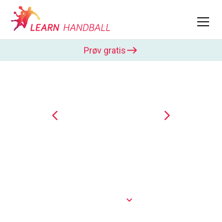
Prøv gratis
Emily Vogel
Emily Vogel er en tysk håndboldspiller, der spiller
som backspiller for det tyske landshold. Hun er
kendt for sin kraftfulde spillestil og ildkraft. I
Learn...
Vis mere