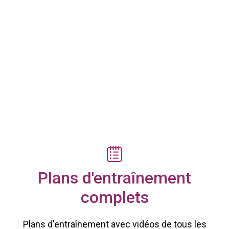
Afin que tous les exercices soient faciles à
comprendre, nous avons filmé tous les exercices
avec un merveilleux groupe d'enfants et de
jeunes. Laisse-toi inspirer et apprends de
nouveaux exercices grâce à de courtes vidéos
simples.
Plans d'entraînement
complets
Plans d'entraînement avec vidéos de tous les