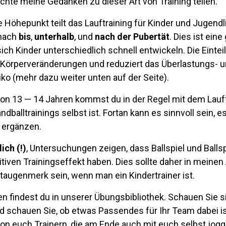
hte meine Gedanken zu dieser Art von Training teilen.
 Höhepunkt teilt das Lauftraining für Kinder und Jugendl
 nach
bis
,
unterhalb
, und
nach der Pubertät
. Dies ist eine
sich Kinder unterschiedlich schnell entwickeln. Die Eintei
 Körperveränderungen und reduziert das Überlastungs- 
iko (mehr dazu weiter unten auf der Seite).
von 13 — 14 Jahren kommst du in der Regel mit dem Lauft
ndballtrainings selbst ist. Fortan kann es sinnvoll sein, e
u ergänzen.
ich (!)
, Untersuchungen zeigen, dass Ballspiel und Balls
itiven Trainingseffekt haben. Dies sollte daher in mein
augenmerk sein, wenn man ein Kindertrainer ist.
n findest du in unserer Übungsbibliothek. Schauen Sie s
 schauen Sie, ob etwas Passendes für Ihr Team dabei ist
 von euch Trainern, die am Ende auch mit euch selbst jo