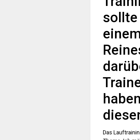
Train
sollt
einem
Reines
darübe
Traine
haben
diese
Das Lauftrainin