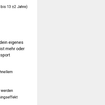
 bis 13 ±2 Jahre)
 dein eigenes
ist mehr oder
nsport
chnellem
t werden
ningseffekt