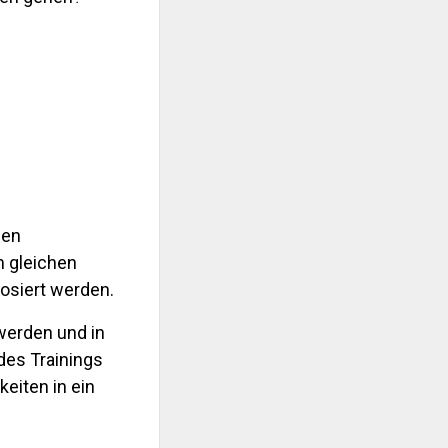
hen
m gleichen
osiert werden.
werden und in
des Trainings
eiten in ein