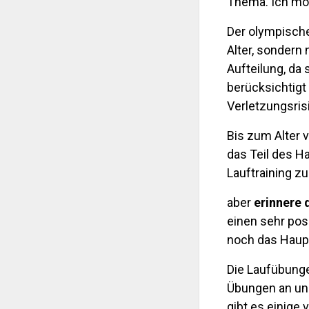
Thema. Ich möc
Der olympische
Alter, sondern
Aufteilung, da 
berücksichtigt
Verletzungsris
Bis zum Alter 
das Teil des Ha
Lauftraining z
aber
erinnere d
einen sehr pos
noch das Haupt
Die Laufübunge
Übungen an und
gibt es einige