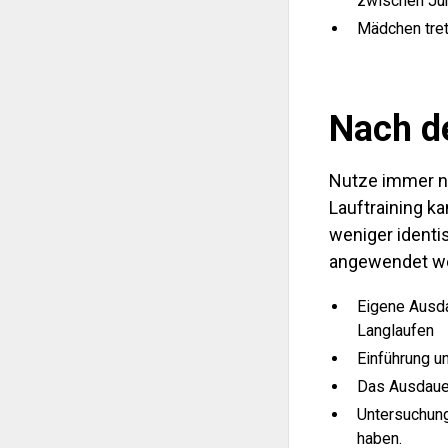
zwischen Ju
Mädchen tret
Nach d
Nutze immer no
Lauftraining k
weniger ident
angewendet w
Eigene Ausda
Langlaufen
Einführung u
Das Ausdauer
Untersuchung
haben.