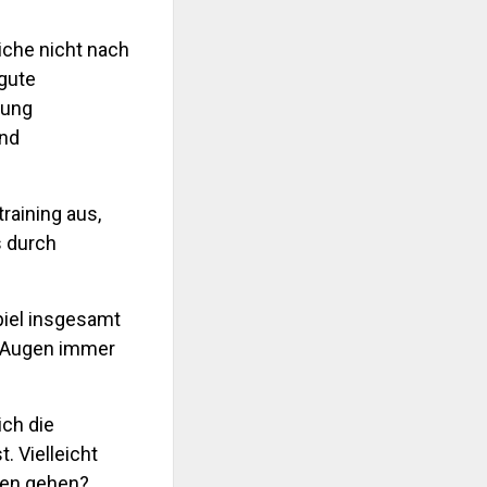
iche nicht nach
 gute
lung
und
raining aus,
s durch
piel insgesamt
en Augen immer
ich die
. Vielleicht
ggen gehen?