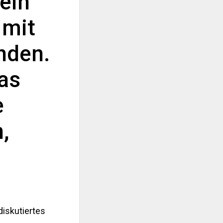
ein
 mit
nden.
was
e
,
,
diskutiertes