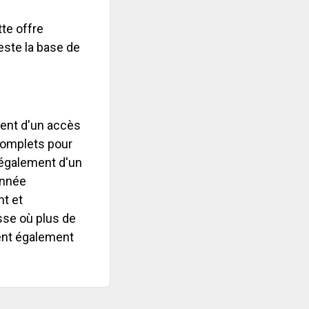
te offre
este la base de
ient d'un accès
 complets pour
t également d'un
année
nt et
sse où plus de
ient également