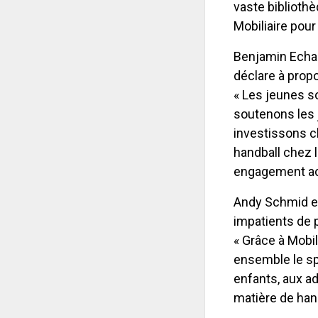
vaste biblioth
Mobiliaire pour
Benjamin Echau
déclare à propo
« Les jeunes s
soutenons les 
investissons 
handball chez 
engagement act
Andy Schmid et
impatients de 
« Grâce à Mobil
ensemble le sp
enfants, aux ad
matière de hand