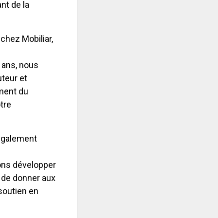
nt de la
chez Mobiliar,
 ans, nous
teur et
ment du
tre
 également
vons développer
é de donner aux
 soutien en