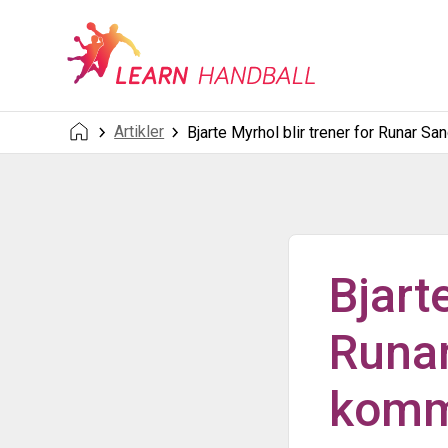
Artikler
Bjarte Myrhol blir trener for Runar
Bjart
Runar
komm