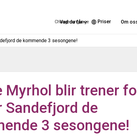
Priser
Vad du får
Om os
Change language
 Sandefjord de kommende 3 sesongene!
e Myrhol blir trener fo
 Sandefjord de
ende 3 sesongene!