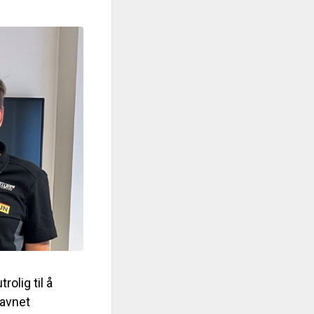
olig til å
savnet