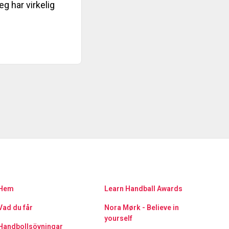
g har virkelig
Hem
Learn Handball Awards
Vad du får
Nora Mørk - Believe in
yourself
Handbollsövningar