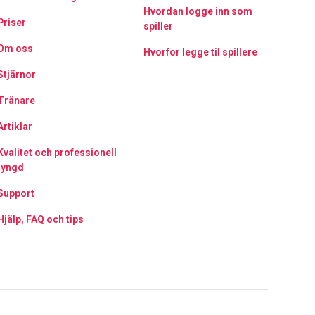
Hvordan logge inn som
Priser
spiller
Om oss
Hvorfor legge til spillere
Stjärnor
Tränare
Artiklar
Kvalitet och professionell
tyngd
Support
Hjälp, FAQ och tips