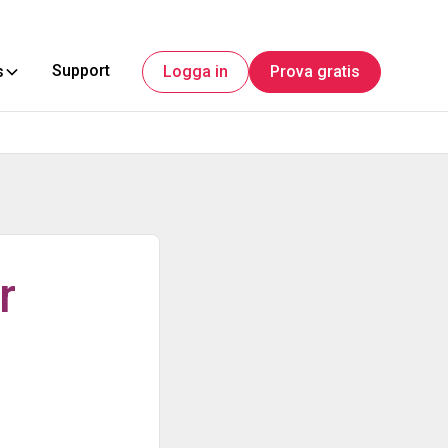
Support
s
Logga in
Prova gratis
r