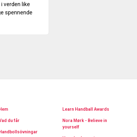
 i verden like
nge spennende
Hem
Learn Handball Awards
Vad du får
Nora Mørk - Believe in
yourself
Handbollsövningar