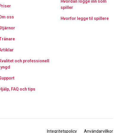
Hvordan logge inn som
Priser
spiller
Om oss
Hvorfor legge til spillere
Stjärnor
Tränare
Artiklar
Kvalitet och professionell
tyngd
Support
Hjälp, FAQ och tips
Integritetspolicy
Användarvillkor