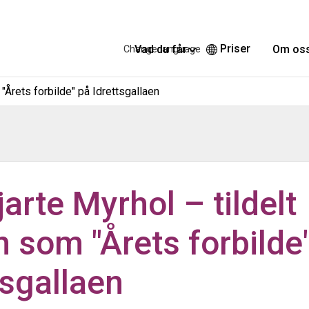
Priser
Vad du får
Om os
Change language
 "Årets forbilde" på Idrettsgallaen
jarte Myrhol – tildelt
n som "Årets forbilde
tsgallaen