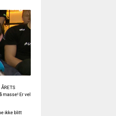
m ÅRETS
å masse! Er vel
 ikke blitt