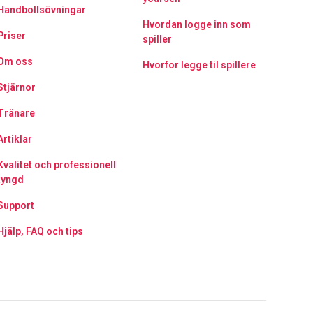
Handbollsövningar
Hvordan logge inn som
Priser
spiller
Om oss
Hvorfor legge til spillere
Stjärnor
Tränare
Artiklar
Kvalitet och professionell
tyngd
Support
Hjälp, FAQ och tips