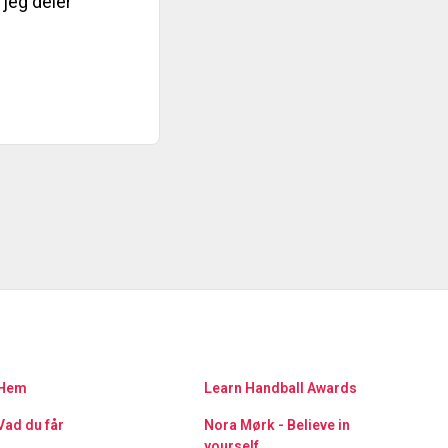
 jeg deler
Hem
Learn Handball Awards
Vad du får
Nora Mørk - Believe in
yourself