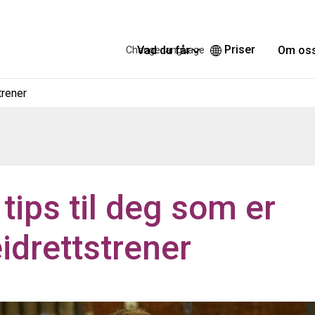
Priser
Vad du får
Om os
Change language
trener
tips til deg som er
idrettstrener