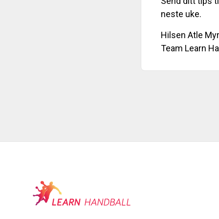
Send ditt tips t
neste uke.
Hilsen Atle My
Team Learn Ha