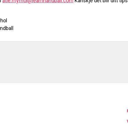
il
atle.myrhol@learnhandball.com
Kanskje det blir ditt tips
rhol
ndball