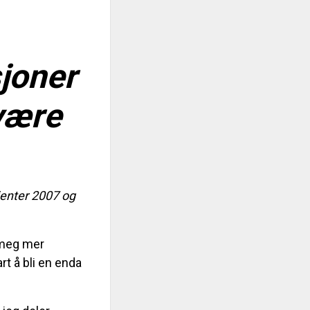
joner
være
jenter 2007 og
e meg mer
rt å bli en enda