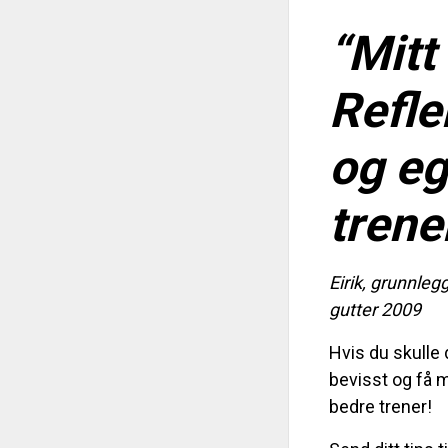
“Mitt 
Refle
og eg
trener
Eirik, grunnle
gutter 2009
Hvis du skulle
bevisst og få m
bedre trener!