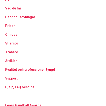
Vad du får
Handbollsövningar
Priser
Om oss
Stjärnor
Tränare
Artiklar
Kvalitet och professionell tyngd
Support
Hjälp, FAQ och tips
Learn Handball Awards