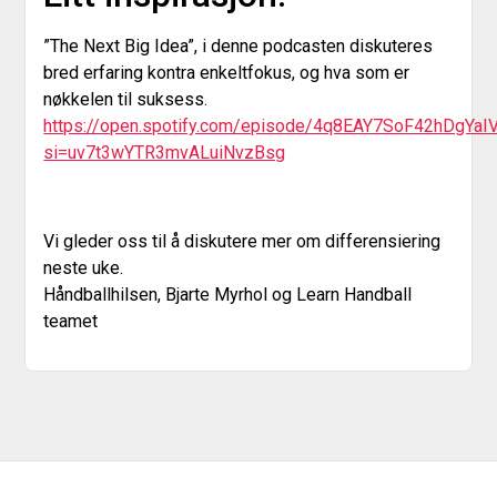
”The Next Big Idea”, i denne podcasten diskuteres
bred erfaring kontra enkeltfokus, og hva som er
nøkkelen til suksess.
https://open.spotify.com/episode/4q8EAY7SoF42hDgYaI
si=uv7t3wYTR3mvALuiNvzBsg
Vi gleder oss til å diskutere mer om differensiering
neste uke.
Håndballhilsen, Bjarte Myrhol og Learn Handball
teamet