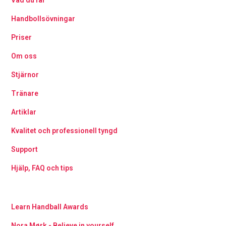
Vad du får
Handbollsövningar
Priser
Om oss
Stjärnor
Tränare
Artiklar
Kvalitet och professionell tyngd
Support
Hjälp, FAQ och tips
Learn Handball Awards
Nora Mørk - Believe in yourself