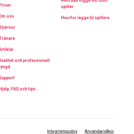
Hvordan logge inn som
Priser
spiller
Om oss
Hvorfor legge til spillere
Stjärnor
Tränare
Artiklar
Kvalitet och professionell
tyngd
Support
Hjälp, FAQ och tips
Integritetspolicy
Användarvillkor