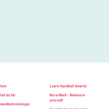
Hem
Learn Handball Awards
Vad du får
Nora Mørk - Believe in
yourself
Handbollsövningar