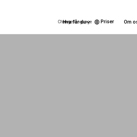
Priser
Hva får du
Om o
Change language