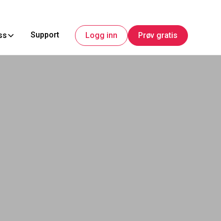
Support
ss
Logg inn
Prøv gratis