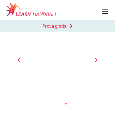
Prova gratis
Tobias Karlsson
Tobias Karlsson var kaptein på det svenske
landslaget og vant Champions League med
Flensburg-Handewitt. I Learn Handball viser han
ulike øvelser for å bli en...
Vis mer